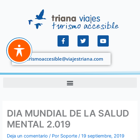
Ir
al
contenido
F
T
Y
a
w
o
c
i
u
e
t
t
turismoaccesible@viajestriana.com
b
t
u
o
e
b
o
r
e
k
DIA MUNDIAL DE LA SALUD
MENTAL 2.019
Deja un comentario
/ Por
Soporte
/
19 septiembre, 2019